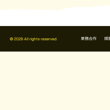
最新消息
購票
商城
業務合作
媒
© 2026 All rights reserved.