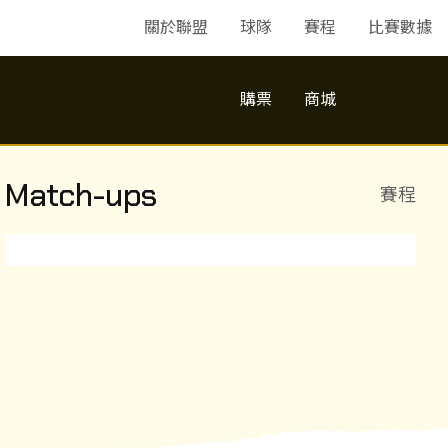
關於聯盟
球隊
賽程
比賽數據
購票
商城
Match-ups
賽程